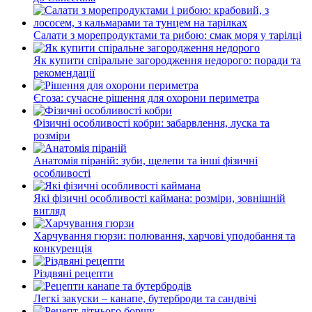
Салати з морепродуктами та рибою: смак моря у тарілці
Як купити спіральне загородження недорого: поради та
рекомендації
Єгоза: сучасне рішення для охорони периметра
Фізичні особливості кобри: забарвлення, луска та
розміри
Анатомія піраній: зуби, щелепи та інші фізичні
особливості
Які фізичні особливості каймана: розміри, зовнішній
вигляд
Харчування гюрзи: полювання, харчові уподобання та
конкуренція
Різдвяні рецепти
Легкі закуски – канапе, бутерброди та сандвічі