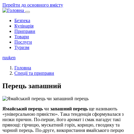
Перейти до основного вмісту
Безпека
Кулінарія
Основная
Приправи
навигация
Товари
Послуги
Туризм
ru
uk
en
Головна
Спеції та приправи
Перець запашний
Ямайський перець
чи
запашний перець
ще називають
«універсальною пряністю». Така тенденція сформувалася з
низки причин. По-перше, його аромат і смак нагадує такі
прянощі: гірчицю, мускатний горіх, корицю, гвоздику та
чорний перець. По-друге, використання ямайського перцю