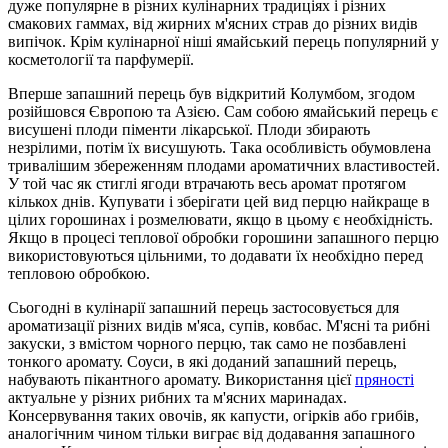
дуже популярне в різних кулінарних традиціях і різних
смакових гаммах, від жирних м'ясних страв до різних видів
випічок. Крім кулінарної ніші ямайський перець популярний у
косметології та парфумерії.
Вперше запашний перець був відкритий Колумбом, згодом
розійшовся Європою та Азією. Сам собою ямайський перець є
висушені плоди піменти лікарської. Плоди збирають
незрілими, потім їх висушують. Така особливість обумовлена
тривалішим збереженням плодами ароматичних властивостей.
У той час як стиглі ягоди втрачають весь аромат протягом
кількох днів. Купувати і зберігати цей вид перцю найкраще в
цілих горошинах і розмелювати, якщо в цьому є необхідність.
Якщо в процесі теплової обробки горошини запашного перцю
використовуються цільними, то додавати їх необхідно перед
тепловою обробкою.
Сьогодні в кулінарії запашний перець застосовується для
ароматизації різних видів м'яса, супів, ковбас. М'ясні та рибні
закуски, з вмістом чорного перцю, так само не позбавлені
тонкого аромату. Соуси, в які доданий запашний перець,
набувають пікантного аромату. Використання цієї
пряності
актуальне у різних рибних та м'ясних маринадах.
Консервування таких овочів, як капусти, огірків або грибів,
аналогічним чином тільки виграє від додавання запашного