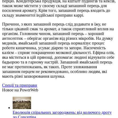
перцю. Кондитерська продукція, на кшталт пудингів та кексів,
також може містити у своєму складі запашний перець для
посилення аромату. Крім того, запашний перець входить до
складу знаменитої індійської приправи каррі.
Причини, з яких запашний перець слід додавати в їжу, не
тільки цікавий смак та аромат, а також сприятливий вплив на
організм. Головним чином, запашний перець – хороший
антисептик – оберігає організм від різних мікробів. На думку
медиків, ямайський запашний перець нормалізує процес
роботи кишечника, усуває діарею та запори. Насиченість
калієм – сприяє покращенню мозкової діяльності. Ефірна олія,
яка міститься в цій прянощі, допомагає людині відчувати себе
бадьорою та в гарному настрій. Запашний ямайський перець
не має протипоказань, як таких. Проте зловживання
запашним перцем не рекомендовано, особливо людям, які
мають різні захворювання шлунка.
Спеції та приправи
Новое на PowerWeb
Еволюція спіральних загороджень: від колючого дроту
до Concertina