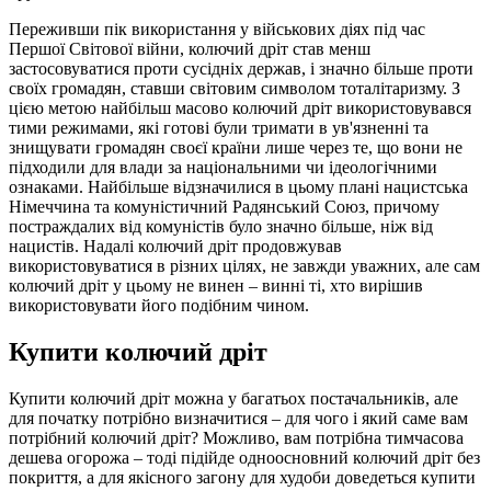
Переживши пік використання у військових діях під час
Першої Світової війни, колючий дріт став менш
застосовуватися проти сусідніх держав, і значно більше проти
своїх громадян, ставши світовим символом тоталітаризму. З
цією метою найбільш масово колючий дріт використовувався
тими режимами, які готові були тримати в ув'язненні та
знищувати громадян своєї країни лише через те, що вони не
підходили для влади за національними чи ідеологічними
ознаками. Найбільше відзначилися в цьому плані нацистська
Німеччина та комуністичний Радянський Союз, причому
постраждалих від комуністів було значно більше, ніж від
нацистів. Надалі колючий дріт продовжував
використовуватися в різних цілях, не завжди уважних, але сам
колючий дріт у цьому не винен – винні ті, хто вирішив
використовувати його подібним чином.
Купити колючий дріт
Купити колючий дріт можна у багатьох постачальників, але
для початку потрібно визначитися – для чого і який саме вам
потрібний колючий дріт? Можливо, вам потрібна тимчасова
дешева огорожа – тоді підійде одноосновний колючий дріт без
покриття, а для якісного загону для худоби доведеться купити