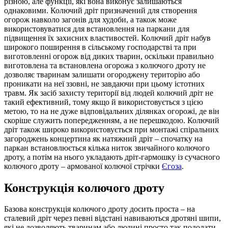
різною, але функції, які вона виконує залишаються
однаковими. Колючий дріт призначений для створення
огорож навколо загонів для худоби, а також може
використовуватися для встановлення на паркани для
підвищення їх захисних властивостей. Колючий дріт набув
широкого поширення в сільському господарстві та при
виготовленні огорож від диких тварин, оскільки правильно
виготовлена та встановлена огорожа з колючого дроту не
дозволяє тваринам залишати огороджену територію або
проникати на неї ззовні, не завдаючи при цьому істотних
травм. Як засіб захисту території від людей колючий дріт не
такий ефективний, тому якщо й використовується з цією
метою, то на не дуже відповідальних ділянках огорожі, де він
скоріше служить попередженням, а не перешкодою. Колючий
дріт також широко використовується при монтажі спіральних
загороджень концертина як натяжний дріт – спочатку на
паркан встановлюється кілька ниток звичайного колючого
дроту, а потім на нього укладають дріт-гармошку із сучасного
колючого дроту – армованої колючої стрічки
Єгоза
.
Конструкція колючого дроту
Базова конструкція колючого дроту досить проста – на
сталевий дріт через певні відстані навиваються дротяні шипи,
які не дозволяють тваринам або людині просто так подолати