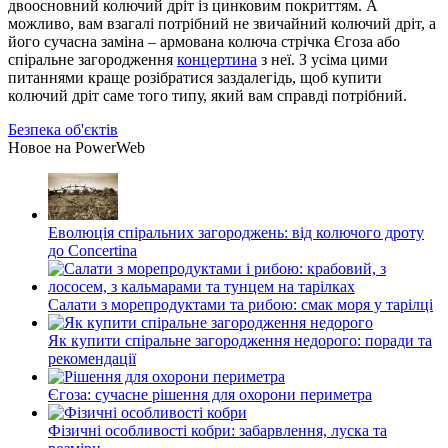
двоосновний колючий дріт із цинковим покриттям. А
можливо, вам взагалі потрібний не звичайний колючий дріт, а
його сучасна заміна – армована колюча стрічка Єгоза або
спіральне загородження
концертина
з неї. З усіма цими
питаннями краще розібратися заздалегідь, щоб купити
колючий дріт саме того типу, який вам справді потрібний.
Безпека об'єктів
Новое на PowerWeb
Еволюція спіральних загороджень: від колючого дроту
до Concertina
Салати з морепродуктами та рибою: смак моря у тарілці
Як купити спіральне загородження недорого: поради та
рекомендації
Єгоза: сучасне рішення для охорони периметра
Фізичні особливості кобри: забарвлення, луска та