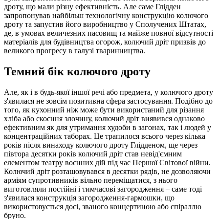
дроту, що мали різну ефективність. Але саме Глідден
запропонував найбільш технологічну конструкцію колючого
дроту та запустив його виробництво у Сполучених Штатах,
де, в умовах величезних пасовищ та майже повної відсутності
матеріалів для будівництва огорож, колючий дріт призвів до
великого прогресу в галузі тваринництва.
Темний бік колючого дроту
Але, як і в будь-якої іншої речі або предмета, у колючого дроту
з'явилася не зовсім позитивна сфера застосування. Подібно до
того, як кухонний ніж може бути використаний для різання
хліба або скоєння злочину, колючий дріт виявився однаково
ефективним як для утримання худоби в загонах, так і людей у
концентраційних таборах. Це трапилося всього через кілька
років після винаходу колючого дроту Глідденом, ще через
півтора десятки років колючий дріт став невід'ємним
елементом театру воєнних дій під час Першої Світової війни.
Колючий дріт розташовувався в десятки рядів, не дозволяючи
арміям супротивників вільно переміщатися, з нього
виготовляли постійні і тимчасові загородження – саме тоді
з'явилася конструкція загородження-гармошки, що
використовується досі, званого концертиною або спіраллю
бруно.