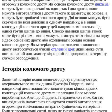
огорожу з колючого дроту. Як основа колючого дроту
gurza.ua
можуть бути використані як один, так і два дроти, шипи
можуть виготовлятися з дроту такого ж діаметру, як основа, а
можуть бути зроблені з тонкого дроту. Дві основи можуть бути
скручені по всій довжині в одному напрямку, а в іншій
конструкції колючого дроту цей напрямок змінюється від
однієї групи шипів до іншої. Спосіб навивки шипів також
може бути різним – вони можуть намотуватися тільки на одну
з двох основних дроту, або охоплювати обидві основи
колючого дроту. Як матеріал для виготовлення колючого
дроту застосовується м'який
сталевий дріт
, який може бути
оцинкований для захисту від корозії та продовження терміну
служби огородження.
Історія колючого дроту
Зазвичай історію появи колючого дроту прив'язують до
американського винахідника Джозефа Гліддена, який
наприкінці дев'ятнадцятого запатентував кілька вдалих
конструкцій колючого дроту та налагодив його масове
виробництво. Але і до Гліддена, і паралельно з ним, багато
винахідників намагалися придумати спосіб виготовлення
огорож при мінімальних витратах будівельних матеріалів.
Були запропоновані сотні, якщо не тисячі варіантів колючого