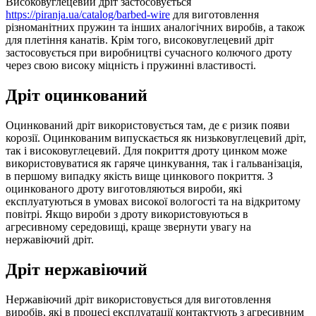
Високовуглецевий дріт застосовується
https://piranja.ua/catalog/barbed-wire
для виготовлення
різноманітних пружин та інших аналогічних виробів, а також
для плетіння канатів. Крім того, високовуглецевий дріт
застосовується при виробництві сучасного колючого дроту
через свою високу міцність і пружинні властивості.
Дріт оцинкований
Оцинкований дріт використовується там, де є ризик появи
корозії. Оцинкованим випускається як низьковуглецевий дріт,
так і високовуглецевий. Для покриття дроту цинком може
використовуватися як гаряче цинкування, так і гальванізація,
в першому випадку якість вище цинкового покриття. З
оцинкованого дроту виготовляються вироби, які
експлуатуються в умовах високої вологості та на відкритому
повітрі. Якщо вироби з дроту використовуються в
агресивному середовищі, краще звернути увагу на
нержавіючий дріт.
Дріт нержавіючий
Нержавіючий дріт використовується для виготовлення
виробів, які в процесі експлуатації контактують з агресивним