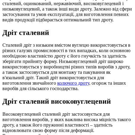
сталевий, оцинкований, нержавіючий, високовуглецевий і
низьковуглецевий, а також інші види дроту. Залежно від сфери
застосування та умов експлуатації, для виготовлення певних
видів продукції підбирається оптимальний тип дроту.
Дріт сталевий
Сталевий дріт з низьким вмістом вуглецю використовується в
різних галузях промисловості в тих випадках, коли основною
необхідною властивістю дроту є його гнучкість та здатність
зберігати прийняту форму. Низьковуглецевий дріт широко
використовується у виробництві різних типів виробів з дроту,
а також застосовується для монтажу та пакування як
в'язальний дріт. Такий дріт використовується для
виготовлення звичайного
колючого дроту
, огорож та інших
виробів для сільського господарства.
Дріт сталевий високовуглецевий
Високовуглецевий сталевий дріт застосовується для
виготовлення виробів, у яких важлива висока міцність такого
дроту, а також його пружинні властивості – здатність
відновлювати свою форму після деформації.