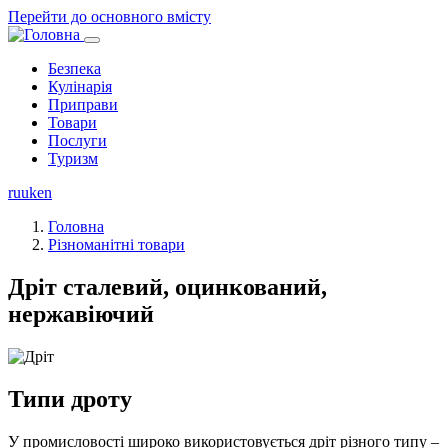
Перейти до основного вмісту
Безпека
Кулінарія
Основная
Приправи
навигация
Товари
Послуги
Туризм
ru
uk
en
Головна
Різноманітні товари
Дріт сталевий, оцинкований,
нержавіючий
Типи дроту
У промисловості широко використовується дріт різного типу –