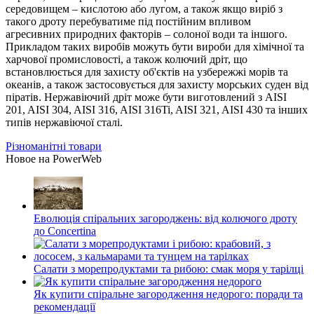
середовищем – кислотою або лугом, а також якщо виріб з
такого дроту перебуватиме під постійним впливом
агресивних природних факторів – солоної води та іншого.
Прикладом таких виробів можуть бути вироби для хімічної та
харчової промисловості, а також колючий дріт, що
встановлюється для захисту об'єктів на узбережжі морів та
океанів, а також застосовується для захисту морських суден від
піратів. Нержавіючий дріт може бути виготовлений з AISI
201, AISI 304, AISI 316, AISI 316Ti, AISI 321, AISI 430 та інших
типів нержавіючої сталі.
Різноманітні товари
Новое на PowerWeb
Еволюція спіральних загороджень: від колючого дроту
до Concertina
Салати з морепродуктами та рибою: смак моря у тарілці
Як купити спіральне загородження недорого: поради та
рекомендації