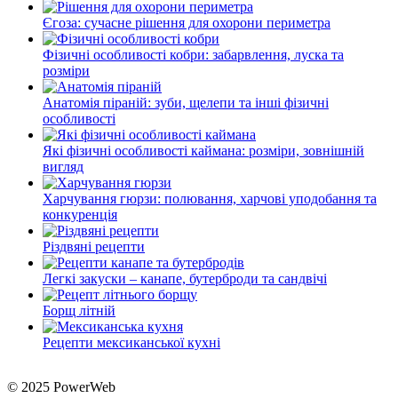
Єгоза: сучасне рішення для охорони периметра
Фізичні особливості кобри: забарвлення, луска та
розміри
Анатомія піраній: зуби, щелепи та інші фізичні
особливості
Які фізичні особливості каймана: розміри, зовнішній
вигляд
Харчування гюрзи: полювання, харчові уподобання та
конкуренція
Різдвяні рецепти
Легкі закуски – канапе, бутерброди та сандвічі
Борщ літній
Рецепти мексиканської кухні
© 2025 PowerWeb