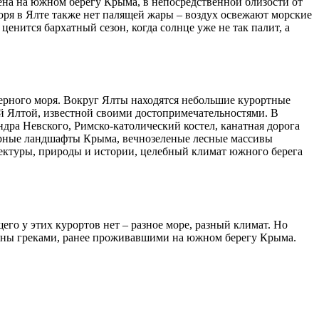
ена на южном берегу Крыма, в непосредственной близости от
оря в Ялте также нет палящей жары – воздух освежают морские
енится бархатный сезон, когда солнце уже не так палит, а
Черного моря. Вокруг Ялты находятся небольшие курортные
ой Ялтой, известной своими достопримечательностями. В
ра Невского, Римско-католический костел, канатная дорога
горные ландшафты Крыма, вечнозеленые лесные массивы
ектуры, природы и истории, целебный климат южного берега
щего у этих курортов нет – разное море, разный климат. Но
ованы греками, ранее проживавшими на южном берегу Крыма.