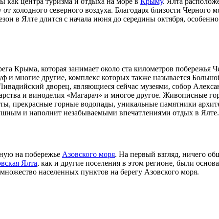
ы как центра туризма и отдыха на море в
Крыму
. Ялта располож
т холодного северного воздуха. Благодаря близости Черного м
н в Ялте длится с начала июня до середины октября, особенно ц
рега Крыма, которая занимает около ста километров побережья 
зуф и многие другие, комплекс которых также называется Больш
вадийский дворец, являющиеся сейчас музеями, собор Александ
адарства и виноделия «Магарач» и многое другое. Живописные 
Ялты, прекрасные горные водопады, уникальные памятники архит
одушным и наполнит незабываемыми впечатлениями отдых в Ялте.
енную на побережье
Азовского моря
. На первый взгляд, ничего об
овская Ялта
, как и другие поселения в этом регионе, были осн
 множество населенных пунктов на берегу Азовского моря.