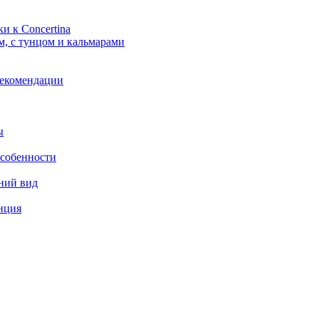
и к Concertina
рекомендации
ы
особенности
ний вид
нция