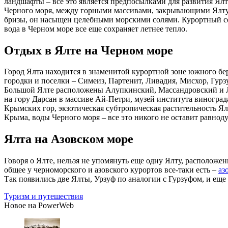
ландшафты – все это является предпосылками для развития Ялт
Черного моря, между горными массивами, закрывающими Ялту о
бризы, он насыщен целебными морскими солями. Курортный сезо
вода в Черном море все еще сохраняет летнее тепло.
Отдых в Ялте на Черном море
Город Ялта находится в знаменитой курортной зоне южного бе
городки и поселки – Симеиз, Партенит, Ливадия, Мисхор, Гур
Большой Ялте расположены Алупкинский, Массандровский и Ли
на гору Дарсан в массиве Ай-Петри, музей института виногр
Крымских гор, экзотическая субтропическая растительность 
Крыма, воды Черного моря – все это никого не оставит равн
Ялта на Азовском море
Говоря о Ялте, нельзя не упомянуть еще одну Ялту, располож
общее у черноморского и азовского курортов все-таки есть –
аз
Так появились две Ялты, Урзуф по аналогии с Гурзуфом, и еще
Туризм и путешествия
Новое на PowerWeb