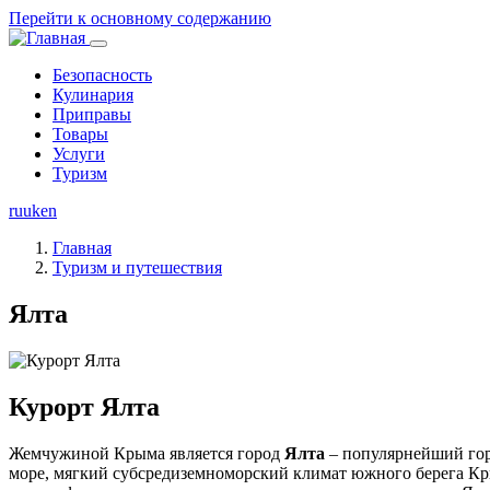
Перейти к основному содержанию
Безопасность
Кулинария
Основная
Приправы
навигация
Товары
Услуги
Туризм
ru
uk
en
Главная
Туризм и путешествия
Ялта
Курорт Ялта
Жемчужиной Крыма является город
Ялта
– популярнейший горн
море, мягкий субсредиземноморский климат южного берега Кр