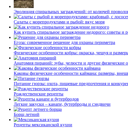
Эволюция спиральных заграждений: от колючей проволок
Салаты с морепродуктами и рыбой: вкус моря
Как купить спиральное заграждение недорого: советы и 
Егоза: современное решение для охраны периметра
Физические особенности кобры: окраска, чешуя и размер
Анатомия пираний: зубы, челюсти и другие физические 
Каковы физические особенности каймана: размеры, внеш
Питание гюрзы: охота, пищевые предпочтения и конкуре
Рождественские рецепты
Легкие закуски – канапе, бутерброды и сэндвичи
Борщ летний
Рецепты мексиканской кухни