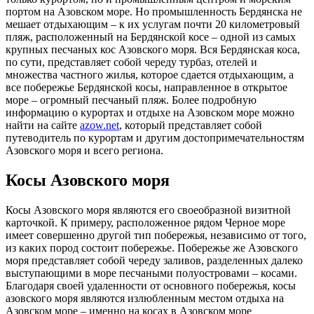
портом на Азовском море. Но промышленность Бердянска не
мешает отдыхающим – к их услугам почти 20 километровый
пляж, расположенный на Бердянской косе – одной из самых
крупных песчаных кос Азовского моря. Вся Бердянская коса,
по сути, представляет собой череду турбаз, отелей и
множества частного жилья, которое сдается отдыхающим, а
все побережье Бердянской косы, направленное в открытое
море – огромный песчаный пляж. Более подробную
информацию о курортах и отдыхе на Азовском море можно
найти на сайте
azow.net
, который представляет собой
путеводитель по курортам и другим достопримечательностям
Азовского моря и всего региона.
Косы Азовского моря
Косы Азовского моря являются его своеобразной визитной
карточкой. К примеру, расположенное рядом Черное море
имеет совершенно другой тип побережья, независимо от того,
из каких пород состоит побережье. Побережье же Азовского
моря представляет собой череду заливов, разделенных далеко
выступающими в море песчаными полуостровами – косами.
Благодаря своей удаленности от основного побережья, косы
азовского моря являются излюбленным местом отдыха на
Азовском море – именно на косах в Азовском море