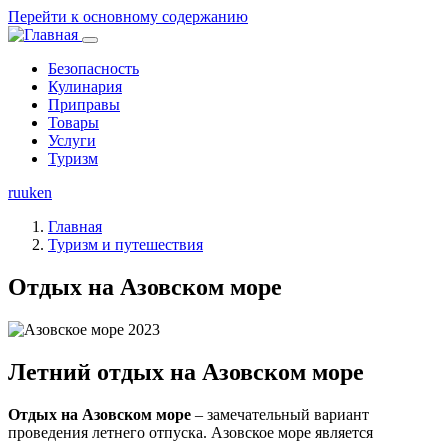
Перейти к основному содержанию
Безопасность
Кулинария
Основная
Приправы
навигация
Товары
Услуги
Туризм
ru
uk
en
Главная
Туризм и путешествия
Отдых на Азовском море
Летний отдых на Азовском море
Отдых на Азовском море
– замечательный вариант
проведения летнего отпуска. Азовское море является