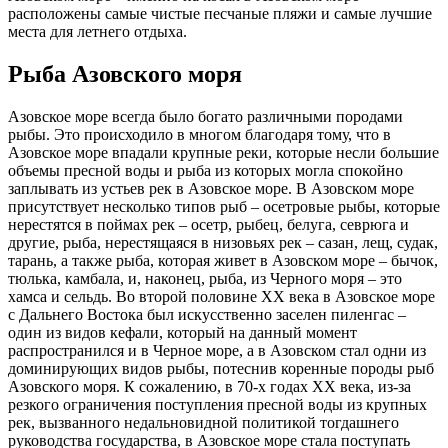
расположены самые чистые песчаные пляжи и самые лучшие
места для летнего отдыха.
Рыба Азовского моря
Азовское море всегда было богато различными породами
рыбы. Это происходило в многом благодаря тому, что в
Азовское море впадали крупные реки, которые несли большие
объемы пресной воды и рыба из которых могла спокойно
заплывать из устьев рек в Азовское море. В Азовском море
присутствует несколько типов рыб – осетровые рыбы, которые
нерестятся в поймах рек – осетр, рыбец, белуга, севрюга и
другие, рыба, нерестящаяся в низовьях рек – сазан, лещ, судак,
тарань, а также рыба, которая живет в Азовском море – бычок,
тюлька, камбала, и, наконец, рыба, из Черного моря – это
хамса и сельдь. Во второй половине XX века в Азовское море
с Дальнего Востока был искусственно заселен пиленгас –
один из видов кефали, который на данный момент
распространился и в Черное море, а в Азовском стал одни из
доминирующих видов рыбы, потеснив коренные породы рыб
Азовского моря. К сожалению, в 70-х годах XX века, из-за
резкого ограничения поступления пресной воды из крупных
рек, вызванного недальновидной политикой тогдашнего
руководства государства, в Азовское море стала поступать