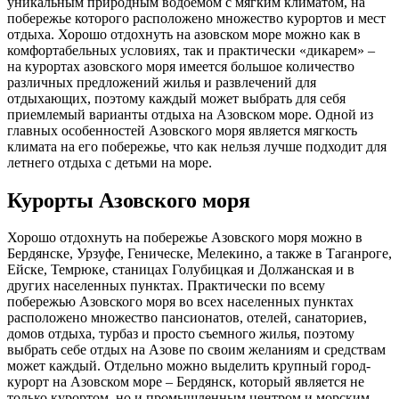
уникальным природным водоемом с мягким климатом, на
побережье которого расположено множество курортов и мест
отдыха. Хорошо отдохнуть на азовском море можно как в
комфортабельных условиях, так и практически «дикарем» –
на курортах азовского моря имеется большое количество
различных предложений жилья и развлечений для
отдыхающих, поэтому каждый может выбрать для себя
приемлемый варианты отдыха на Азовском море. Одной из
главных особенностей Азовского моря является мягкость
климата на его побережье, что как нельзя лучше подходит для
летнего отдыха с детьми на море.
Курорты Азовского моря
Хорошо отдохнуть на побережье Азовского моря можно в
Бердянске, Урзуфе, Геническе, Мелекино, а также в Таганроге,
Ейске, Темрюке, станицах Голубицкая и Должанская и в
других населенных пунктах. Практически по всему
побережью Азовского моря во всех населенных пунктах
расположено множество пансионатов, отелей, санаториев,
домов отдыха, турбаз и просто съемного жилья, поэтому
выбрать себе отдых на Азове по своим желаниям и средствам
может каждый. Отдельно можно выделить крупный город-
курорт на Азовском море – Бердянск, который является не
только курортом, но и промышленным центром и морским