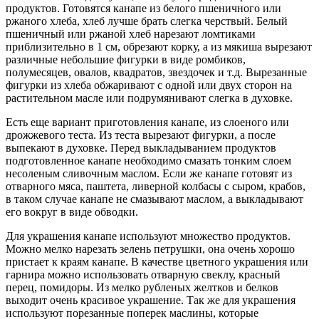
продуктов. Готовятся канапе из белого пшеничного или
ржаного хлеба, хлеб лучше брать слегка черствый. Белый
пшеничный или ржаной хлеб нарезают ломтиками
приблизительно в 1 см, обрезают корку, а из мякиша вырезают
различные небольшие фигурки в виде ромбиков,
полумесяцев, овалов, квадратов, звездочек и т.д. Вырезанные
фигурки из хлеба обжаривают с одной или двух сторон на
растительном масле или подрумянивают слегка в духовке.
Есть еще вариант приготовления канапе, из слоеного или
дрожжевого теста. Из теста вырезают фигурки, а после
выпекают в духовке. Перед выкладыванием продуктов
подготовленное канапе необходимо смазать тонким слоем
несоленым сливочным маслом. Если же канапе готовят из
отварного мяса, паштета, ливерной колбасы с сыром, крабов,
в таком случае канапе не смазывают маслом, а выкладывают
его вокруг в виде обводки.
Для украшения канапе используют множество продуктов.
Можно мелко нарезать зелень петрушки, она очень хорошо
пристает к краям канапе. В качестве цветного украшения или
гарнира можно использовать отварную свеклу, красный
перец, помидоры. Из мелко рубленых желтков и белков
выходит очень красивое украшение. Так же для украшения
используют порезанные поперек маслины, которые