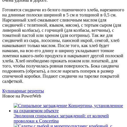
очень удобны в дороге.
Готовятся сэндвичи из белого пшеничного хлеба, нарезанного
на длинные полоски шириной в 5 см и толщиной в 0,5 см.
Нарезанный хлеб смазывают сливочным маслом (для
сэндвичей с телятиной, языком, мясом), с тертым сыром (для
ливерной колбасы), с горчицей (для колбасы, ветчины), с
томатной пастой или хреном (для осетрины). Так же для
сэндвичей из сыра, лососины, паюсной икрой, семгой, хлеб
намазывают только маслом. После того, как хлеб будет
намазан, на всю его длину и ширину укладывают тонкие
ломтики какого-либо продукта и накрывают другой полоской
хлеба. Хлеб необходимо прижать ножом или лопаткой, для
того, чтобы получилась ровная поверхность. Бока сандвича
подровнять (обрезать), а после нарезать поперек в размер
спичечной коробки. Подают сэндвичи на тарелке покрытой
салфеткой.
Кулинарные рецепты
Новое на PowerWeb
Эволюция спиральных заграждений: от колючей
проволоки к Concertina