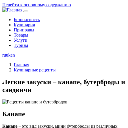
Перейти к основному содержанию
Безопасность
Кулинария
Основная
Приправы
навигация
Товары
Услуги
Туризм
ru
uk
en
Главная
Кулинарные рецепты
Легкие закуски – канапе, бутерброды и
сэндвичи
Канапе
Канапе
– это вид закуски, мини бутерброды из различных