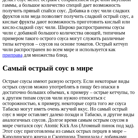
гаммы, а большое количество специй дает возможность
получить пряный спайси соус. Добавка в соус чили сладких
фруктов или меда позволяет получить сладкий острый соус, а
кислые фрукты дают возможность приготовить кислый или
кисло-сладкий соус чили. Широко распространены соусы
чили с добавкой большого количества овощей, типичным
примером такого острого соуса могут служить различные
типы кетчупов – соусов на основе томатов. Острый кетчуп
чили распространен во всем мире и используется как
приправа
для множества блюд.
Самый острый соус в мире
Острые соусы имеют разную остроту. Если некоторые виды
острых соусов можно употреблять в пищу без опаски в
достаточно больших объемах, к примеру – острые кетчупы, то
к другим типам соусов чили нужно относиться с
осторожностью, к примеру, некоторые сорта того же соуса
Табаско могут иметь очень жгучий вкус. Но самый острый
соус в мире оставляет далеко позади и Табаско, и другие виды
аналогичных соусов. Долгое время самым острым соусом в
мире считался соус Atomic Kick Ass (Атомный пинок под зад).
Этот соус приготовлены из самых острых перцев в мире –
Каролинского жнеца и Скорпиона Тринидада с добавками