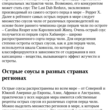
специальных экстрактов чили. Возможно, его конкурентом
может стать соус The Last Dab Reduxx, эксклюзивно
производимый из самого острого перца в мире – Pepper X.
Далее в рейтинге самых острых перцев в мире следует
множество соусов чили от различных производителей на
основе более раннего чемпиона среди перцев чили по остроте
– Carolina Reaper или Каролинский Жнец. Очень острый соус
получается из перцев сорта Хабанеро – широко
распространенного сорта перца чили. Для определения
степени остроты острых соусов, как и для перцев чили,
используется шкала Сковилла, по которой соусы
классифицируются в зависимости от содержания в них
капсаицина – вещества, вызывающего эффект жгучести и
остроты.
Острые соусы в разных странах
регионах
Острые соусы распространены во всем мире – от Северной и
Южной Америки до Европы, Азии, Африки и Австралии,
практически у всех народов мира имеются собственные
рецепты острых соусов из различных сортов перца чили.
Можно выделить множество регионов в мире, к которым