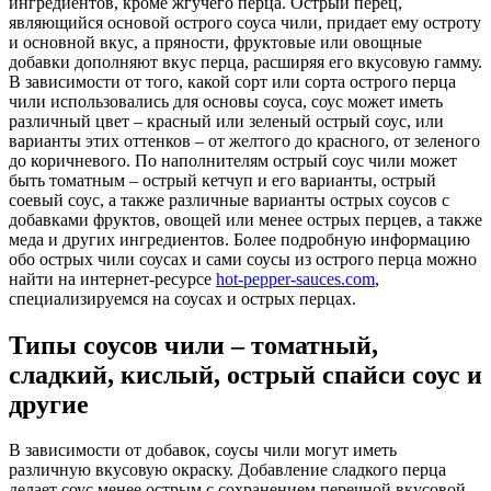
ингредиентов, кроме жгучего перца. Острый перец,
являющийся основой острого соуса чили, придает ему остроту
и основной вкус, а пряности, фруктовые или овощные
добавки дополняют вкус перца, расширяя его вкусовую гамму.
В зависимости от того, какой сорт или сорта острого перца
чили использовались для основы соуса, соус может иметь
различный цвет – красный или зеленый острый соус, или
варианты этих оттенков – от желтого до красного, от зеленого
до коричневого. По наполнителям острый соус чили может
быть томатным – острый кетчуп и его варианты, острый
соевый соус, а также различные варианты острых соусов с
добавками фруктов, овощей или менее острых перцев, а также
меда и других ингредиентов. Более подробную информацию
обо острых чили соусах и сами соусы из острого перца можно
найти на интернет-ресурсе
hot-pepper-sauces.com
,
специализируемся на соусах и острых перцах.
Типы соусов чили – томатный,
сладкий, кислый, острый спайси соус и
другие
В зависимости от добавок, соусы чили могут иметь
различную вкусовую окраску. Добавление сладкого перца
делает соус менее острым с сохранением перечной вкусовой