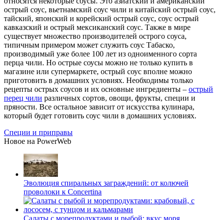
относятся некоторые соусы. Это азиатский и американский
острый соус, вьетнамский соус чили и китайский острый соус,
тайский, японский и корейский острый соус, соус острый
кавказский и острый мексиканский соус. Также в мире
существует множество производителей острого соуса,
типичным примером может служить соус Табаско,
производимый уже более 100 лет из одноименного сорта
перца чили. Но острые соусы можно не только купить в
магазине или супермаркете, острый соус вполне можно
приготовить в домашних условиях. Необходимы только
рецепты острых соусов и их основные ингредиенты –
острый
перец чили
различных сортов, овощи, фрукты, специи и
пряности. Все остальное зависит от искусства кулинара,
который будет готовить соус чили в домашних условиях.
Специи и приправы
Новое на PowerWeb
Эволюция спиральных заграждений: от колючей
проволоки к Concertina
Салаты с морепродуктами и рыбой: вкус моря