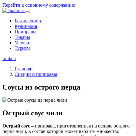
Перейти к основному содержанию
Безопасность
Кулинария
Основная
Приправы
навигация
Товары
Услуги
Туризм
ru
uk
en
Главная
Специи и приправы
Соусы из острого перца
Острый соус чили
Острый соус
– приправа, приготовленная на основе острого
перца чили, в состав которой может входить множество